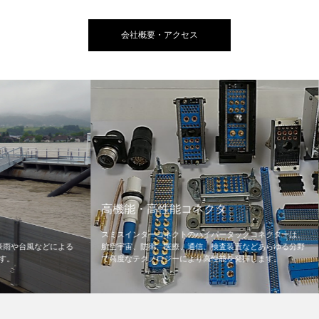
会社概要・アクセス
高機能・高性能コネクタ
スウェ
スミスインターコネクトのハイパータックコネクターは、
ハードッ
どによる
航空宇宙、防衛、医療、通信、検査装置などあらゆる分野
ち、優れ
で高度なテクノロジーにより高性能を発揮します。
に向上さ